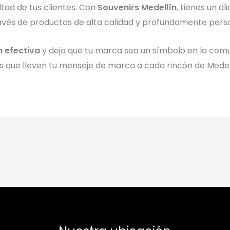
altad de tus clientes. Con
Souvenirs Medellín
, tienes un 
ravés de productos de alta calidad y profundamente perso
 efectiva
y deja que tu marca sea un símbolo en la com
 que lleven tu mensaje de marca a cada rincón de Medell