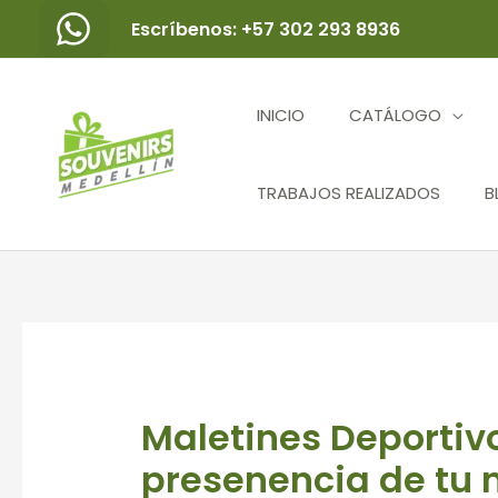
Ir
Escríbenos: +57 302 293 8936
al
contenido
INICIO
CATÁLOGO
TRABAJOS REALIZADOS
B
Navegación
de
entradas
Maletines Deportivo
presenencia de tu m