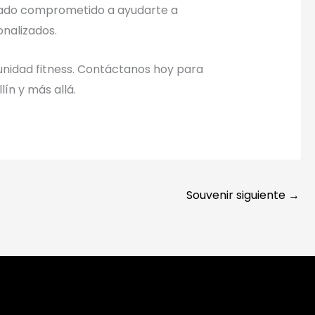
aliado comprometido a ayudarte a
nalizados.
unidad fitness. Contáctanos hoy para
ín y más allá.
Souvenir siguiente
→