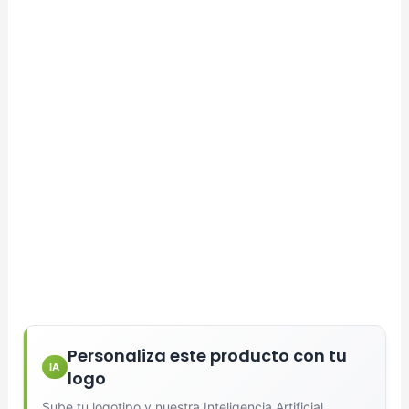
Selecciona el estilo de marcado:
Una Tinta
Marcado en un solo color plano (ideal serigrafía/grabado).
Full Color
Conserva los colores originales de tu logotipo.
Generar Vista Previa con IA
Personaliza este producto con tu
IA
logo
Sube tu logotipo y nuestra Inteligencia Artificial