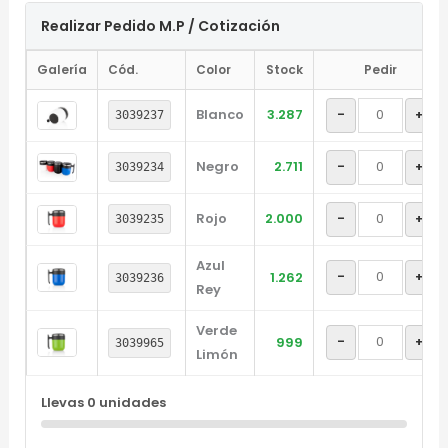
Realizar Pedido M.P / Cotización
Galería
Cód.
Color
Stock
Pedir
Blanco
3.287
-
+
3039237
Negro
2.711
-
+
3039234
Rojo
2.000
-
+
3039235
Azul
-
+
1.262
3039236
Rey
Verde
-
+
999
3039965
Limón
Llevas
0
unidades