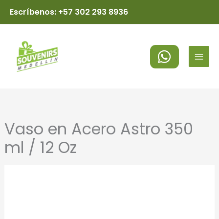
Ir
Escríbenos: +57 302 293 8936
al
MAI
contenido
MEN
Vaso en Acero Astro 350
ml / 12 Oz