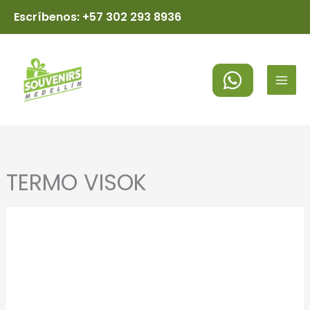
Ir
Escríbenos: +57 302 293 8936
al
MAI
contenido
MEN
TERMO VISOK