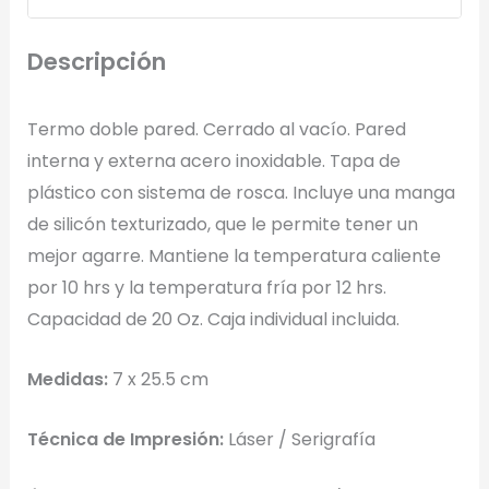
Arrastra y suelta tu logotipo aquí
Descripción
o haz clic para explorar tus archivos
Formatos: PNG, JPG, SVG (Max. 5MB). Se recomienda fondo
transparente.
Termo doble pared. Cerrado al vacío. Pared
interna y externa acero inoxidable. Tapa de
plástico con sistema de rosca. Incluye una manga
Selecciona el estilo de marcado:
de silicón texturizado, que le permite tener un
mejor agarre. Mantiene la temperatura caliente
Una Tinta
Marcado en un solo color plano (ideal serigrafía/grabado).
por 10 hrs y la temperatura fría por 12 hrs.
Capacidad de 20 Oz. Caja individual incluida.
Full Color
Medidas:
7 x 25.5 cm
Conserva los colores originales de tu logotipo.
Técnica de Impresión:
Láser / Serigrafía
Generar Vista Previa con IA