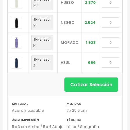
HUESO
2.870
HU
TMPS 235
NEGRO
2.524
N
TMPS 235
MORADO
1.928
M
TMPS 235
AZUL
686
A
Cotizar Selección
Diseñador de Vistas Previas
×
con IA
MATERIAL
MEDIDAS
Acero Inoxidable
7 x 25.5 cm
ÁREA IMPRESIÓN
TÉCNICA
5 x 3 cm Arriba / 5 x 4 Abajo
Láser / Serigrafía