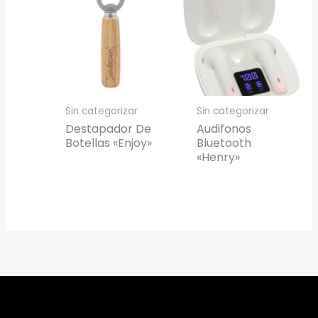
Sin categorizar
Sin categorizar
Destapador De
Audifonos
Botellas «Enjoy»
Bluetooth
«Henry»