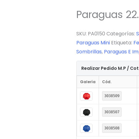
Paraguas 22
SKU:
PA0150
Categorías:
S
Paraguas Mini
Etiqueta:
Fe
Sombrillas
,
Paraguas E I
Realizar Pedido M.P / Co
Galería
Cód.
3038509
3038507
3038508