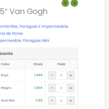
.5″ Van Gogh
ombrillas
,
Paraguas E Impermeable
,
ria de flores
mpermeable
,
Paraguas Mini
tización
Color
Stock
Pedir
Rojo
1.345
-
+
Negro
1.204
-
+
Azul Rey
1.133
-
+