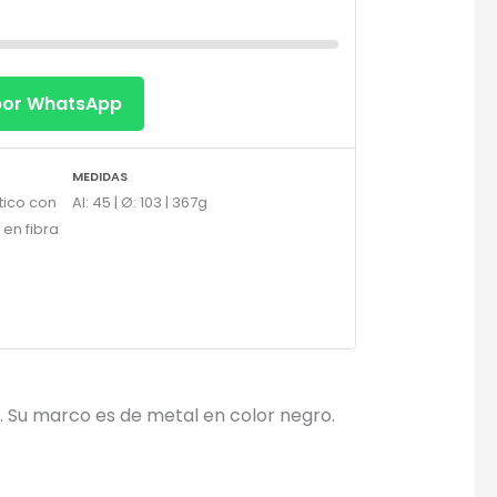
 por WhatsApp
×
MEDIDAS
tico con
Al: 45 | Ø: 103 | 367g
en fibra
. Su marco es de metal en color negro.