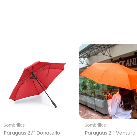
nta
Full Color
n un solo color plano (ideal
Conserva los colores originales de tu lo
a/grabado).
Generar Vista Previa con IA
Sombrillas
Sombrillas
Paraguas 27″ Donatello
Paraguas 21″ Ventura