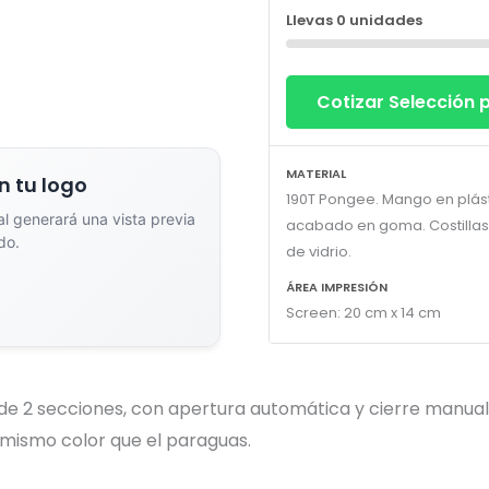
Llevas
0
unidades
Cotizar Selección
dor de Vistas Previas con IA
MATERIAL
n tu logo
190T Pongee. Mango en plás
ial generará una vista previa
acabado en goma. Costillas 
do.
de vidrio.
ÁREA IMPRESIÓN
Arrastra y suelta tu logotipo aquí
Screen: 20 cm x 14 cm
o haz clic para explorar tus archivos
Formatos: PNG, JPG, SVG (Max. 5MB). Se recomienda fondo transparente.
de 2 secciones, con apertura automática y cierre manual
 mismo color que el paraguas.
na el estilo de marcado: