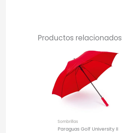
Una Ti
Marcado e
serigrafí
Productos relacionados
Sombrillas
Paraguas Golf University II