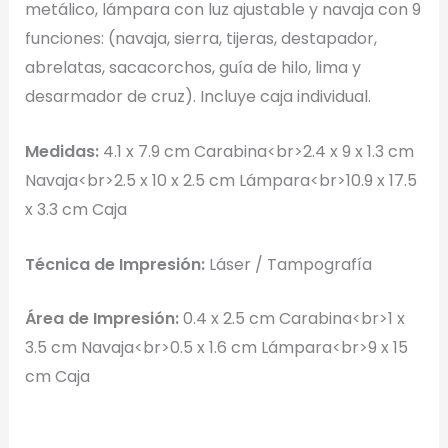
o haz clic para explorar tus archivos
metálico, lámpara con luz ajustable y navaja con 9
funciones: (navaja, sierra, tijeras, destapador,
Formatos: PNG, JPG, SVG (Max. 5MB). Se recomienda fondo
transparente.
abrelatas, sacacorchos, guía de hilo, lima y
desarmador de cruz). Incluye caja individual.
Selecciona el estilo de marcado:
Medidas:
4.1 x 7.9 cm Carabina<br>2.4 x 9 x 1.3 cm
Navaja<br>2.5 x 10 x 2.5 cm Lámpara<br>10.9 x 17.5
Una Tinta
x 3.3 cm Caja
Marcado en un solo color plano (ideal serigrafía/grabado).
Técnica de Impresión:
Láser / Tampografía
Full Color
Conserva los colores originales de tu logotipo.
Área de Impresión:
0.4 x 2.5 cm Carabina<br>1 x
3.5 cm Navaja<br>0.5 x 1.6 cm Lámpara<br>9 x 15
Generar Vista Previa con IA
cm Caja