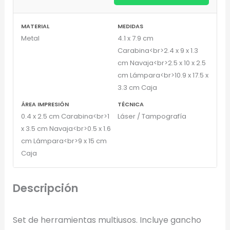
MATERIAL
MEDIDAS
Metal
4.1 x 7.9 cm
Carabina<br>2.4 x 9 x 1.3
cm Navaja<br>2.5 x 10 x 2.5
cm Lámpara<br>10.9 x 17.5 x
3.3 cm Caja
ÁREA IMPRESIÓN
TÉCNICA
0.4 x 2.5 cm Carabina<br>1
Láser / Tampografía
x 3.5 cm Navaja<br>0.5 x 1.6
cm Lámpara<br>9 x 15 cm
Diseñador de Vistas Previas
×
Caja
con IA
Descripción
Arrastra y suelta tu logotipo aquí
Set de herramientas multiusos. Incluye gancho