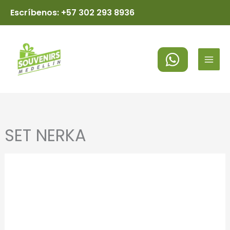
Ir
Escríbenos: +57 302 293 8936
al
MAI
contenido
MEN
SET NERKA