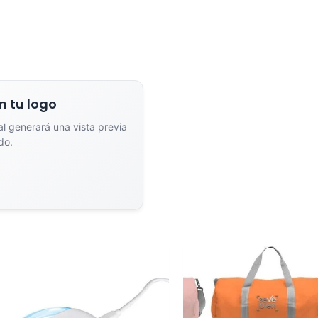
dor de Vistas Previas con IA
Arrastra y suelta tu logotipo aquí
n tu logo
o haz clic para explorar tus archivos
ial generará una vista previa
Formatos: PNG, JPG, SVG (Max. 5MB). Se recomienda fondo transparente.
do.
na el estilo de marcado:
nta
Full Color
n un solo color plano (ideal
Conserva los colores originales de tu lo
a/grabado).
Generar Vista Previa con IA