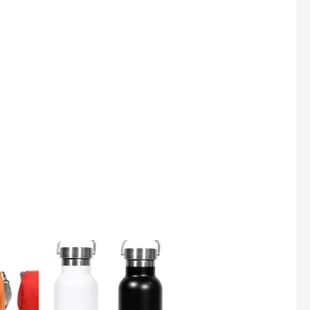
×
gotipo.