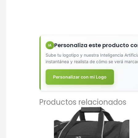
Diseña
Personaliza este producto co
IA
Sube tu logotipo y nuestra Inteligencia Artific
instantánea y realista de cómo se verá marca
Personalizar con mi Logo
Seleccio
Una Ti
Productos relacionados
Marcado e
serigrafí