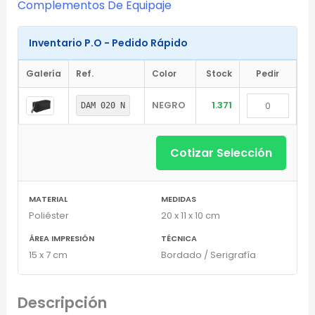
Complementos De Equipaje
Diseñador de Vistas Previas
×
con IA
Inventario P.O - Pedido Rápido
Galería
Ref.
Color
Stock
Pedir
NEGRO
1.371
DAM 020 N
Arrastra y suelta tu logotipo aquí
o haz clic para explorar tus archivos
Cotizar Selección
Formatos: PNG, JPG, SVG (Max. 5MB). Se recomienda fondo
transparente.
MATERIAL
MEDIDAS
Poliéster
20 x 11 x 10 cm
Selecciona el estilo de marcado:
ÁREA IMPRESIÓN
TÉCNICA
15 x 7 cm
Bordado / Serigrafía
Una Tinta
Marcado en un solo color plano (ideal serigrafía/grabado).
Descripción