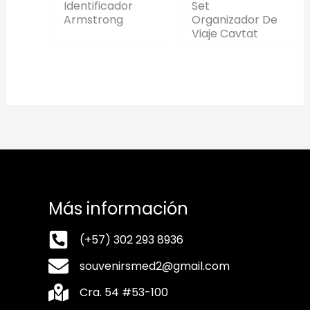
Identificador
Set
Armstrong
Organizador De
Viaje Cavtat
Más información
(+57) 302 293 8936
souvenirsmed2@gmail.com
Cra. 54 #53-100