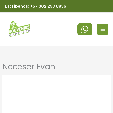
Ir
Escríbenos: +57 302 293 8936
al
MAI
contenido
MEN
Neceser Evan