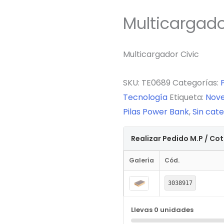
Multicargado
Multicargador Civic
SKU:
TE0689
Categorías:
Tecnología
Etiqueta:
Nove
Pilas Power Bank
,
Sin cate
Realizar Pedido M.P / Co
Galería
Cód.
3038917
Llevas
0
unidades