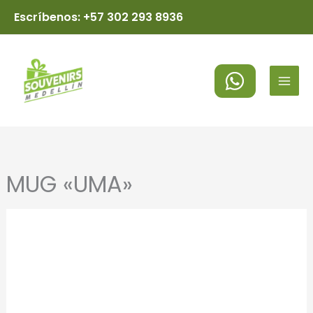
Ir
Escríbenos: +57 302 293 8936
al
MAI
contenido
MEN
MUG «UMA»