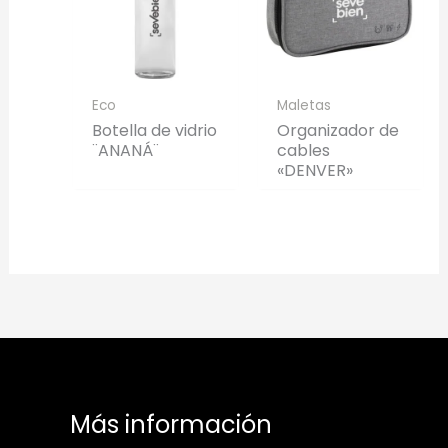
Eco
Maletas
Botella de vidrio
Organizador de
¨ANANÁ¨
cables
«DENVER»
Más información