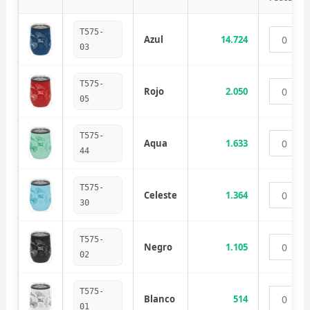
T575-
Azul
14.724
03
T575-
Rojo
2.050
05
T575-
Aqua
1.633
44
T575-
Celeste
1.364
30
T575-
Negro
1.105
02
T575-
Blanco
514
01