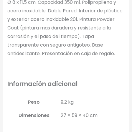
Ø 8 x 11,5 cm. Capacidad 350 ml. Polipropileno y
Full Color
Conserva los colores originales de tu logotipo.
acero inoxidable. Doble Pared. Interior de plástico
y exterior acero inoxidable 201. Pintura Powder
Coat (pintura mas duradera y resistente a la
Generar Vista Previa con IA
corrosión y el paso del tiempo). Tapa
transparente con seguro antigoteo. Base
antideslizante. Presentación en caja de regalo.
Información adicional
Peso
9,2 kg
Dimensiones
27 × 59 × 40 cm