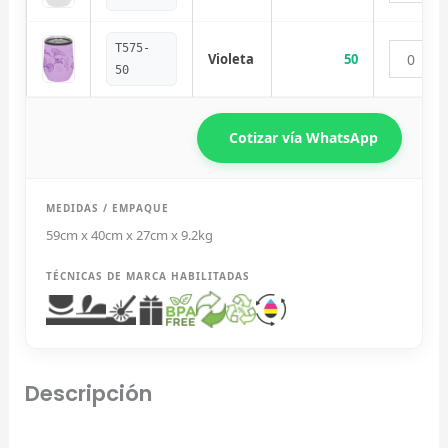
Diseñador de Vistas Previas
×
con IA
T575-
Violeta
50
50
Cotizar vía WhatsApp
Arrastra y suelta tu logotipo aquí
o haz clic para explorar tus archivos
MEDIDAS / EMPAQUE
Formatos: PNG, JPG, SVG (Max. 5MB). Se recomienda fondo
59cm x 40cm x 27cm x 9.2kg
transparente.
TÉCNICAS DE MARCA HABILITADAS
Selecciona el estilo de marcado:
Una Tinta
Descripción
Marcado en un solo color plano (ideal serigrafía/grabado).