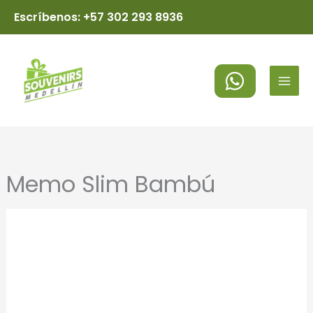
Ir
Escríbenos: +57 302 293 8936
al
MAI
contenido
MEN
Memo Slim Bambú