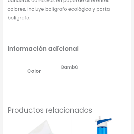
banderas adhesivas en papel de diferentes
colores. Incluye bolígrafo ecológico y porta
Selecciona el estilo de marcado:
bolígrafo.
Una Tinta
Marcado en un solo color plano (ideal serigrafía/grabado).
Información adicional
Full Color
Conserva los colores originales de tu logotipo.
Bambú
Color
Generar Vista Previa con IA
Productos relacionados