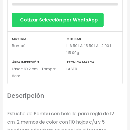
Cotizar Selección por WhatsApp
MATERIAL
MEDIDAS
Bambú
L: 6.50 | A: 15.50 | Al: 2.00 |
115.00g
Diseñador de Vistas Previas
×
ÁREA IMPRESIÓN
TÉCNICA MARCA
con IA
Láser: 6X2 cm - Tampo:
LASER
6cm
Descripción
Arrastra y suelta tu logotipo aquí
o haz clic para explorar tus archivos
Estuche de Bambú con bolsillo para regla de 12
Formatos: PNG, JPG, SVG (Max. 5MB). Se recomienda fondo
cm, 2 memos de color con 110 hojas c/u y 5
transparente.