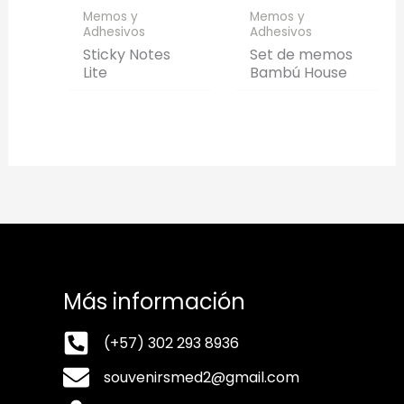
Memos y
Memos y
Adhesivos
Adhesivos
Sticky Notes
Set de memos
Lite
Bambú House
Más información
(+57) 302 293 8936
souvenirsmed2@gmail.com