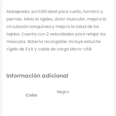
Una Tinta
Marcado en un solo color plano (ideal serigrafía/grabado).
Masajeador portátil ideal para cuello, hombro y
piernas. Alivia la rigidez, dolor muscular, mejora la
Full Color
circulación sanguínea y mejora la salud de los
Conserva los colores originales de tu logotipo.
tejidos. Cuenta con 2 velocidades para relajar los
músculos. Batería recargable. Incluye estuche
Generar Vista Previa con IA
rígido de EVA y cable de carga Micro-USB.
Información adicional
Negro
Color