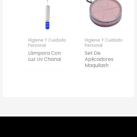
Higiene Y Cuidado
Higiene Y Cuidado
Personal
Personal
Lámpara Con
Set De
Luz Uv Chanai
Aplicadores
Maquilash