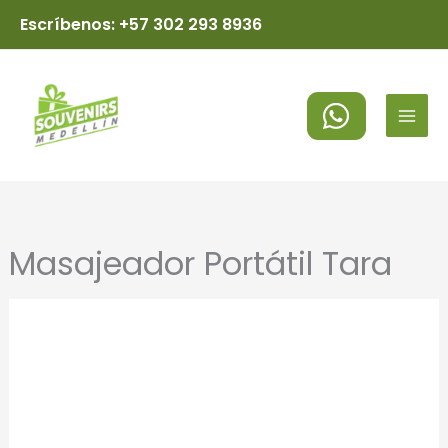
Ir
Escríbenos: +57 302 293 8936
al
MAI
contenido
MEN
Masajeador Portátil Tara