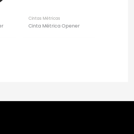
Cintas Métricas
er
Cinta Métrica Opener