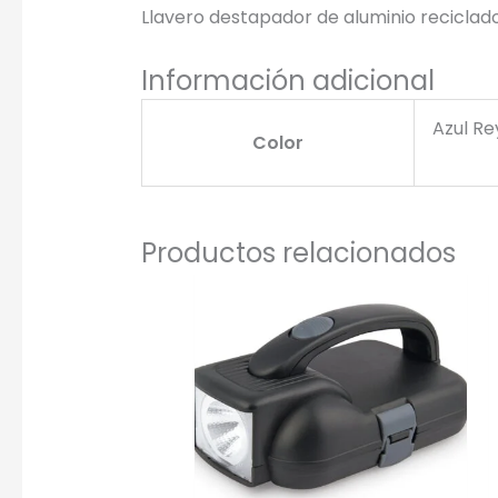
Llavero destapador de aluminio reciclad
Seleccio
Información adicional
Una Ti
Marcado e
serigrafí
Azul Re
Color
Productos relacionados