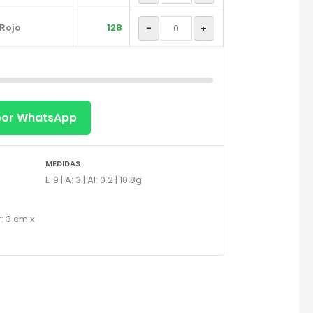
Rojo
128
-
+
 por WhatsApp
×
MEDIDAS
L: 9 | A: 3 | Al: 0.2 | 10.8g
: 3 cm x