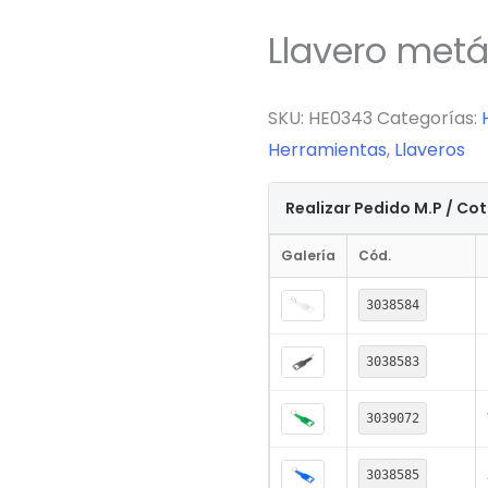
Llavero metál
SKU:
HE0343
Categorías:
Herramientas
,
Llaveros
Realizar Pedido M.P / Co
Galería
Cód.
3038584
3038583
3039072
3038585