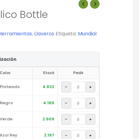
ico Bottle
Herramientas
,
Llaveros
Etiqueta:
Mundial
tización
Color
Stock
Pedir
Plateado
4.832
-
+
Negro
4.186
-
+
Verde
2.909
-
+
Azul Rey
2.197
-
+