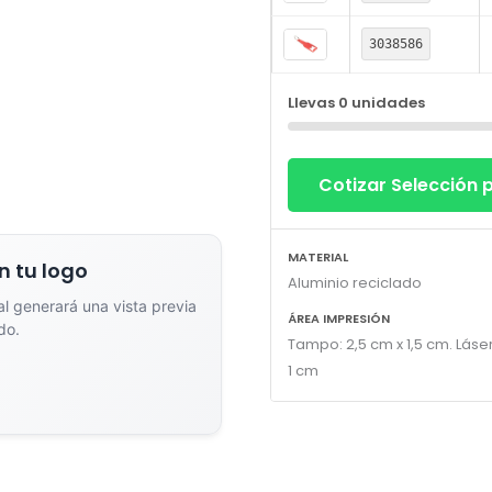
3038586
Llevas
0
unidades
Cotizar Selección
dor de Vistas Previas con IA
MATERIAL
n tu logo
Aluminio reciclado
ial generará una vista previa
ÁREA IMPRESIÓN
do.
Tampo: 2,5 cm x 1,5 cm. Láser
Arrastra y suelta tu logotipo aquí
1 cm
o haz clic para explorar tus archivos
Formatos: PNG, JPG, SVG (Max. 5MB). Se recomienda fondo transparente.