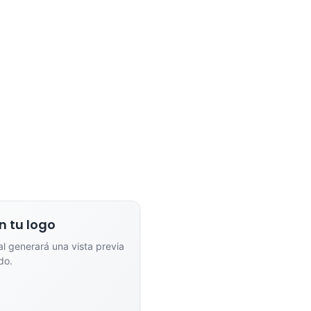
n un solo color plano (ideal
Conserva los colores originales de tu lo
a/grabado).
Generar Vista Previa con IA
n tu logo
ial generará una vista previa
do.