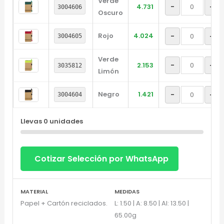
Verde
-
+
4.731
3004606
Oscuro
Rojo
4.024
-
+
3004605
Verde
-
+
2.153
3035812
Limón
Negro
1.421
-
+
3004604
Llevas
0
unidades
Cotizar Selección por WhatsApp
MATERIAL
MEDIDAS
Diseñador de Vistas Previas
×
Papel + Cartón reciclados.
L: 1.50 | A: 8.50 | Al: 13.50 |
con IA
65.00g