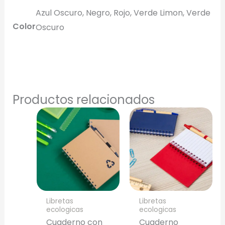
Azul Oscuro, Negro, Rojo, Verde Limon, Verde
Generar Vista Previa con IA
Color
Oscuro
Productos relacionados
Libretas
Libretas
ecologicas
ecologicas
Cuaderno con
Cuaderno