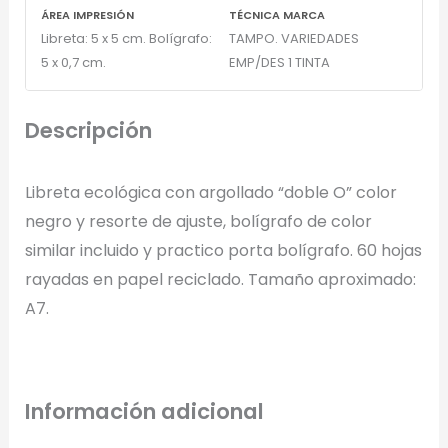
ÁREA IMPRESIÓN
TÉCNICA MARCA
Libreta: 5 x 5 cm. Bolígrafo:
TAMPO. VARIEDADES
5 x 0,7 cm.
EMP/DES 1 TINTA
Arrastra y suelta tu logotipo aquí
o haz clic para explorar tus archivos
Descripción
Formatos: PNG, JPG, SVG (Max. 5MB). Se recomienda fondo
transparente.
Libreta ecológica con argollado “doble O” color
negro y resorte de ajuste, bolígrafo de color
Selecciona el estilo de marcado:
similar incluido y practico porta bolígrafo. 60 hojas
rayadas en papel reciclado. Tamaño aproximado:
Una Tinta
A7.
Marcado en un solo color plano (ideal serigrafía/grabado).
Full Color
Información adicional
Conserva los colores originales de tu logotipo.