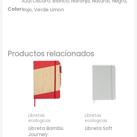
Azul Oscuro, Blanco, Naranja, Natural, Negro,
Generar Vista Previa con IA
Color
Rojo, Verde Limon
Productos relacionados
Libretas
Libretas
ecologicas
ecologicas
Libreta Bambú
Libreta Soft
Journey