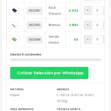
Azul
-
+
4.043
3032987
Oscuro
Blanco
2.882
-
+
3032991
Verde
-
+
63
3032990
Limón
Llevas
0
unidades
Cotizar Selección por WhatsApp
MATERIAL
MEDIDAS
Diseñador de Vistas Previas
×
Papel.
L: 1.50 | A: 9.00 | Al: 13.00 |
con IA
70.00g
ÁREA IMPRESIÓN
TÉCNICA MARCA