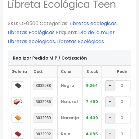
Libreta Ecológica Teen
SKU:
OF0500
Categorías:
Libretas ecologicas
,
Libretas Ecológicas
Etiqueta:
Día de la mujer
Libretas ecologicas
,
Libretas Ecológicas
Realizar Pedido M.P / Cotización
Galería
Cód.
Color
Stock
Pedir
Negro
9.264
-
+
3032988
Natural
7.450
-
+
3032986
Naranja
4.439
-
+
3032989
Rojo
4.085
-
+
3032992