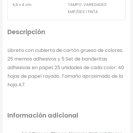
4,5 x 4 cm.
TAMPO. VARIEDADES
EMP/DES 1 TINTA
Arrastra y suelta tu logotipo aquí
o haz clic para explorar tus archivos
Descripción
Formatos: PNG, JPG, SVG (Max. 5MB). Se recomienda fondo
transparente.
Libreta con cubierta de cartón grueso de colores.
25 memos adhesivos y 5 Set de banderitas
adhesivas en papel, 25 unidades de cada color. 40
Selecciona el estilo de marcado:
hojas de papel rayado. Tamaño aproximado de la
Una Tinta
hoja A7.
Marcado en un solo color plano (ideal serigrafía/grabado).
Full Color
Información adicional
Conserva los colores originales de tu logotipo.