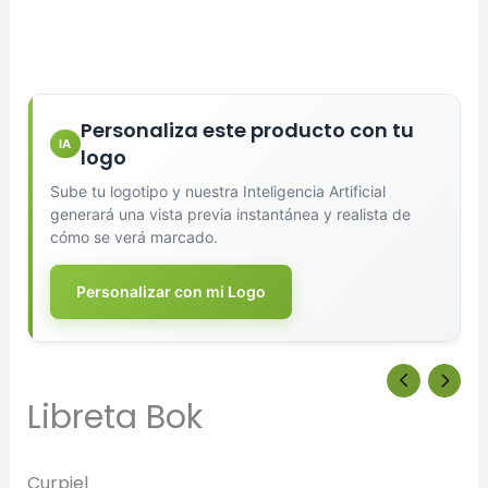
Diseñador de Vistas Previas
×
con IA
Personaliza este producto con tu
IA
logo
Sube tu logotipo y nuestra Inteligencia Artificial
generará una vista previa instantánea y realista de
cómo se verá marcado.
Arrastra y suelta tu logotipo aquí
o haz clic para explorar tus archivos
Personalizar con mi Logo
Formatos: PNG, JPG, SVG (Max. 5MB). Se recomienda fondo
transparente.
Libreta Bok
Selecciona el estilo de marcado:
Una Tinta
Curpiel