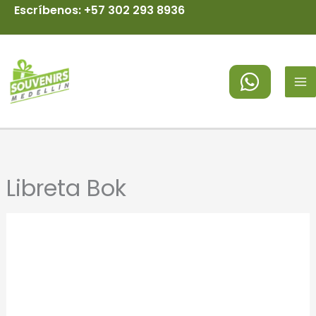
Ir
Escríbenos: +57 302 293 8936
al
MA
contenido
M
Libreta Bok