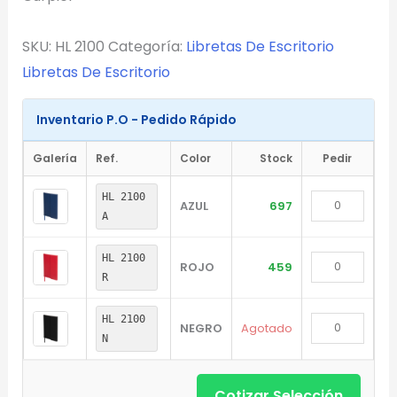
Marcado en un solo color plano (ideal serigrafía/grabado).
SKU:
HL 2100
Categoría:
Libretas De Escritorio
Full Color
Libretas De Escritorio
Conserva los colores originales de tu logotipo.
Inventario P.O - Pedido Rápido
Generar Vista Previa con IA
Galería
Ref.
Color
Stock
Pedir
HL 2100
AZUL
697
A
HL 2100
ROJO
459
R
HL 2100
NEGRO
Agotado
N
Cotizar Selección