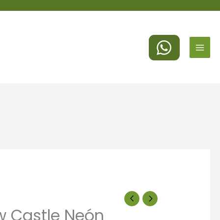
MAI
MEN
w Castle Neón