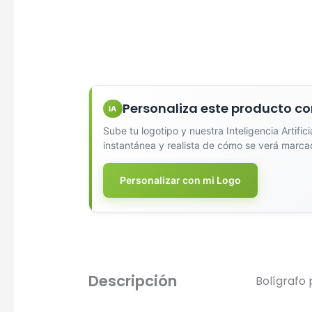
Diseña
Personaliza este producto co
IA
Sube tu logotipo y nuestra Inteligencia Artific
instantánea y realista de cómo se verá marca
Personalizar con mi Logo
Seleccio
Una Ti
Marcado e
serigrafí
Descripción
Bolígrafo 