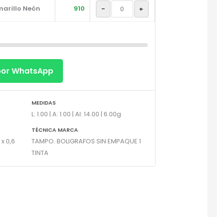
arillo Neón
910
-
+
×
 por WhatsApp
MEDIDAS
L: 1.00 | A: 1.00 | Al: 14.00 | 6.00g
TÉCNICA MARCA
 x 0,6
TAMPO. BOLIGRAFOS SIN EMPAQUE 1
TINTA
gotipo.