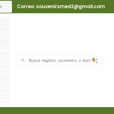
Correo: souvenirsmed2@gmail.com
S
Alternar
menú