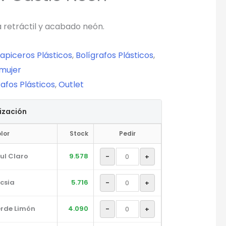
a retráctil y acabado neón.
Lapiceros Plásticos
,
Bolígrafos Plásticos
,
 mujer
rafos Plásticos
,
Outlet
tización
lor
Stock
Pedir
ul Claro
9.578
-
+
csia
5.716
-
+
rde Limón
4.090
-
+