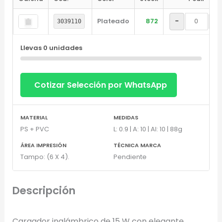
Marcado en un solo color plano (ideal serigrafía/grabado).
Plateado
872
-
+
3039110
Full Color
Conserva los colores originales de tu logotipo.
Llevas
0
unidades
Generar Vista Previa con IA
Cotizar Selección por WhatsApp
MATERIAL
MEDIDAS
PS + PVC
L: 0.9 | A: 10 | Al: 10 | 88g
ÁREA IMPRESIÓN
TÉCNICA MARCA
Tampo: (6 X 4).
Pendiente
Descripción
Cargador inalámbrico de 15 W con elegante