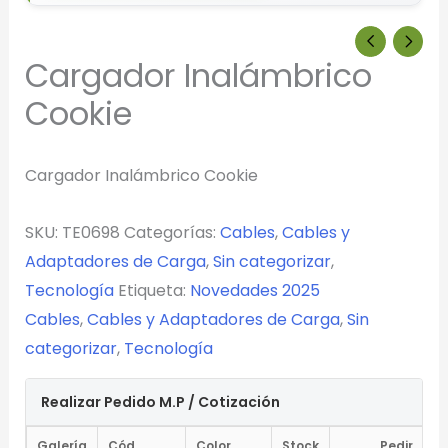
Cargador Inalámbrico
Diseñador de Vistas Previas
×
Cookie
con IA
Cargador Inalámbrico Cookie
Arrastra y suelta tu logotipo aquí
SKU:
TE0698
Categorías:
Cables
,
Cables y
o haz clic para explorar tus archivos
Adaptadores de Carga
,
Sin categorizar
,
Formatos: PNG, JPG, SVG (Max. 5MB). Se recomienda fondo
Tecnología
Etiqueta:
Novedades 2025
transparente.
Cables
,
Cables y Adaptadores de Carga
,
Sin
categorizar
,
Tecnología
Selecciona el estilo de marcado:
Realizar Pedido M.P / Cotización
Una Tinta
Galería
Cód.
Color
Stock
Pedir