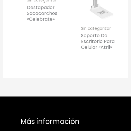
Sin categorizar
Destapador
Sacacorchos
«Celebrate»
Sin categorizar
Soporte De
Escritorio Para
Celular «Atril»
Más información