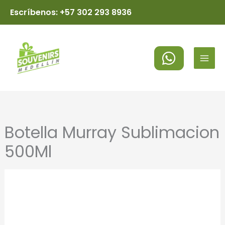
Ir
Escríbenos: +57 302 293 8936
al
MAI
contenido
MEN
Botella Murray Sublimacion
500Ml