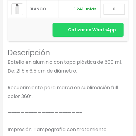
BLANCO
1.241 unids.
Cotizar en WhatsApp
Descripción
Botella en aluminio con tapa plástica de 500 ml.
Diseñador de Vistas Previas
×
De: 21,5 x 6,5 cm de diámetro.
con IA
Recubrimiento para marca en sublimación full
color 360º.
Arrastra y suelta tu logotipo aquí
—————————————————-
o haz clic para explorar tus archivos
Formatos: PNG, JPG, SVG (Max. 5MB). Se recomienda fondo
Impresión: Tampografía con tratamiento
transparente.