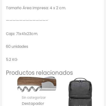
Tamaño Área Impresa: 4 x 2 cm.
Selecciona el estilo de marcado:
————————————–
Una Tinta
Caja: 71x41x23cm.
Marcado en un solo color plano (ideal serigrafía/grabado).
60 unidades
Full Color
Conserva los colores originales de tu logotipo.
5.2 KG
Generar Vista Previa con IA
Productos relacionados
Sin categorizar
Destapador