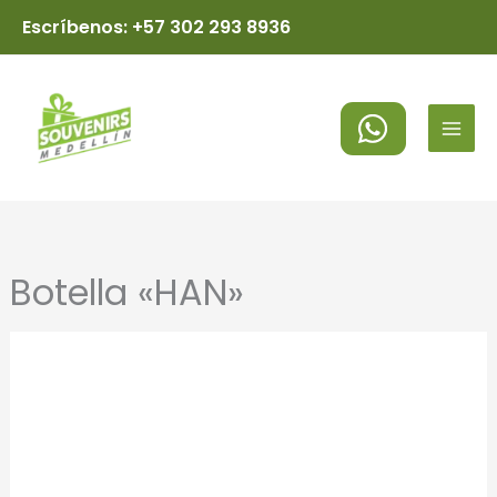
Ir
Escríbenos: +57 302 293 8936
al
MAI
contenido
MEN
Botella «HAN»