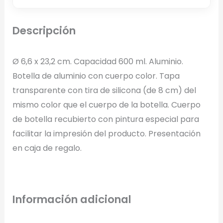
Arrastra y suelta tu logotipo aquí
Descripción
o haz clic para explorar tus archivos
Formatos: PNG, JPG, SVG (Max. 5MB). Se recomienda fondo
Ø 6,6 x 23,2 cm. Capacidad 600 ml. Aluminio.
transparente.
Botella de aluminio con cuerpo color. Tapa
transparente con tira de silicona (de 8 cm) del
mismo color que el cuerpo de la botella. Cuerpo
Selecciona el estilo de marcado:
de botella recubierto con pintura especial para
Una Tinta
facilitar la impresión del producto. Presentación
Marcado en un solo color plano (ideal serigrafía/grabado).
en caja de regalo.
Full Color
Conserva los colores originales de tu logotipo.
Información adicional
Generar Vista Previa con IA