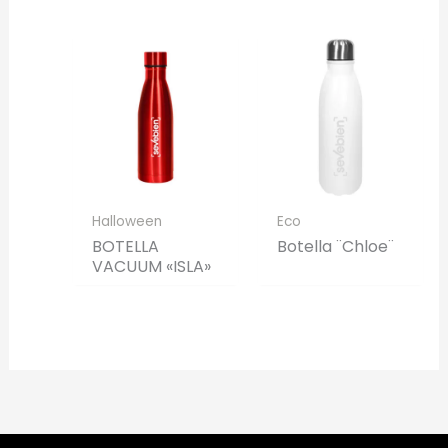
Halloween
Eco
BOTELLA
Botella ¨Chloe¨
VACUUM «ISLA»