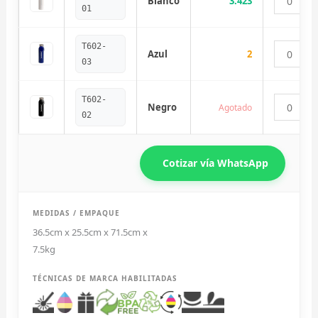
Blanco
3.423
01
T602-
Azul
2
03
T602-
Negro
Agotado
02
Cotizar vía WhatsApp
MEDIDAS / EMPAQUE
36.5cm x 25.5cm x 71.5cm x
7.5kg
Diseñador de Vistas Previas
×
con IA
TÉCNICAS DE MARCA HABILITADAS