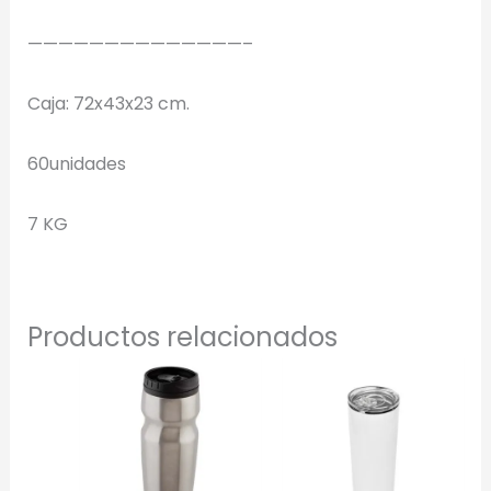
——————————————–
Selecciona el estilo de marcado:
Caja: 72x43x23 cm.
Una Tinta
Marcado en un solo color plano (ideal serigrafía/grabado).
60unidades
Full Color
7 KG
Conserva los colores originales de tu logotipo.
Generar Vista Previa con IA
Productos relacionados