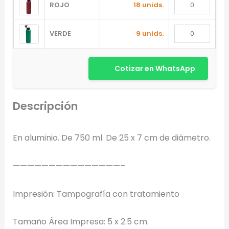
ROJO
18 unids.
VERDE
9 unids.
Cotizar en WhatsApp
Descripción
Diseñador de Vistas Previas
×
con IA
En aluminio. De 750 ml. De 25 x 7 cm de diámetro.
———————————————–
Arrastra y suelta tu logotipo aquí
Impresión: Tampografía con tratamiento
o haz clic para explorar tus archivos
Formatos: PNG, JPG, SVG (Max. 5MB). Se recomienda fondo
transparente.
Tamaño Área Impresa: 5 x 2.5 cm.