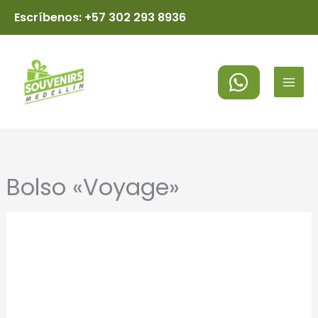
Ir
Escríbenos: +57 302 293 8936
al
MAI
contenido
MEN
Bolso «Voyage»