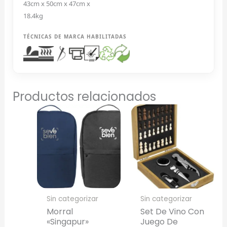
43cm x 50cm x 47cm x
18.4kg
TÉCNICAS DE MARCA HABILITADAS
Arrastra y suelta tu logotipo aquí
o haz clic para explorar tus archivos
Formatos: PNG, JPG, SVG (Max. 5MB). Se recomienda fondo
transparente.
Productos relacionados
Selecciona el estilo de marcado:
Una Tinta
Marcado en un solo color plano (ideal serigrafía/grabado).
Full Color
Sin categorizar
Sin categorizar
Conserva los colores originales de tu logotipo.
Morral
Set De Vino Con
«Singapur»
Juego De