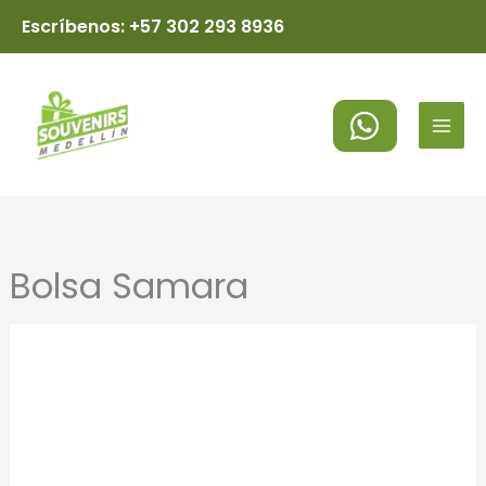
Ir
Escríbenos: +57 302 293 8936
al
MAI
contenido
MEN
Bolsa Samara