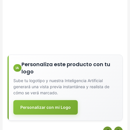
Personaliza este producto con tu
IA
logo
Sube tu logotipo y nuestra Inteligencia Artificial
generará una vista previa instantánea y realista de
cómo se verá marcado.
Personalizar con mi Logo
Diseñador de Vistas Previas
×
con IA