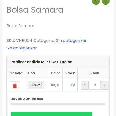
Bolsa Samara
Arrastra y suelta tu logotipo aquí
Bolsa Samara
o haz clic para explorar tus archivos
Formatos: PNG, JPG, SVG (Max. 5MB). Se recomienda fondo
transparente.
SKU:
VNR004
Categoría:
Sin categorizar
Sin categorizar
Selecciona el estilo de marcado:
Realizar Pedido M.P / Cotización
Galería
Cód.
Color
Stock
Pedir
Una Tinta
Marcado en un solo color plano (ideal serigrafía/grabado).
Rojo
70
-
+
3038259
Full Color
Llevas
0
unidades
Conserva los colores originales de tu logotipo.