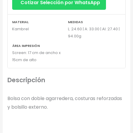
Cotizar Selección por WhatsApp
Generar Vista Previa con IA
MATERIAL
MEDIDAS
Kambrel
L: 24.60 | A: 33.00 | Al: 27.40 |
94.00g
ÁREA IMPRESIÓN
Screen: 17 cm de ancho x
15cm de alto
Descripción
Bolsa con doble agarredera, costuras reforzadas
y bolsillo externo.