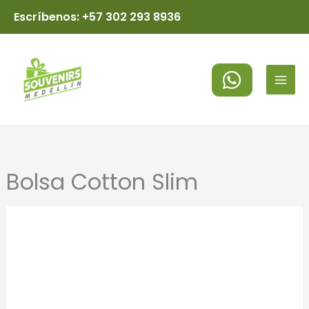
Ir
Escríbenos: +57 302 293 8936
al
MAI
contenido
MEN
Bolsa Cotton Slim