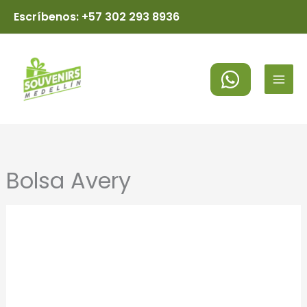
Ir
Escríbenos: +57 302 293 8936
al
MAI
contenido
MEN
Bolsa Avery