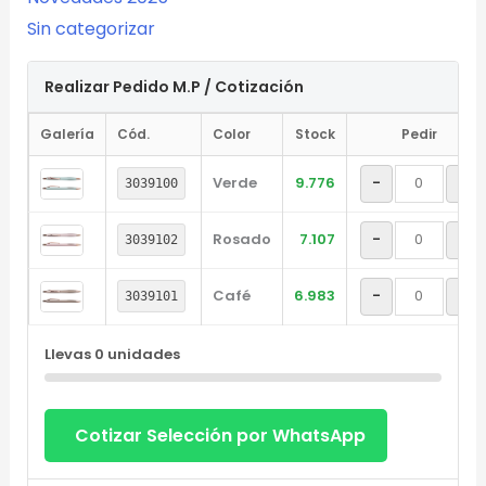
Sin categorizar
Realizar Pedido M.P / Cotización
Galería
Cód.
Color
Stock
Pedir
Verde
9.776
-
+
3039100
Rosado
7.107
-
+
3039102
Café
6.983
-
+
3039101
Llevas
0
unidades
Cotizar Selección por WhatsApp