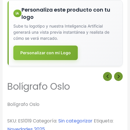
Selecciona el estilo de marcado:
Personaliza este producto con tu
IA
logo
Una Tinta
Marcado en un solo color plano (ideal serigrafía/grabado).
Sube tu logotipo y nuestra Inteligencia Artificial
generará una vista previa instantánea y realista de
cómo se verá marcado.
Full Color
Conserva los colores originales de tu logotipo.
Personalizar con mi Logo
Generar Vista Previa con IA
Bolígrafo Oslo
Bolígrafo Oslo
SKU:
ES1019
Categoría:
Sin categorizar
Etiqueta:
Novedades 2025