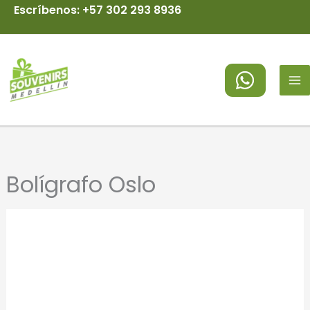
Ir
Escríbenos: +57 302 293 8936
al
MA
contenido
M
Bolígrafo Oslo