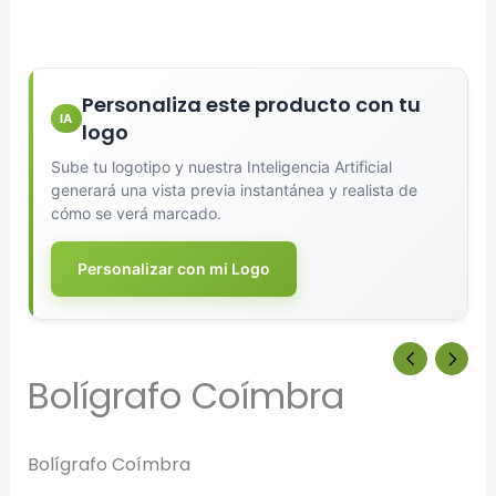
Arrastra y suelta tu logotipo aquí
Personaliza este producto con tu
o haz clic para explorar tus archivos
IA
logo
Formatos: PNG, JPG, SVG (Max. 5MB). Se recomienda fondo
Sube tu logotipo y nuestra Inteligencia Artificial
transparente.
generará una vista previa instantánea y realista de
cómo se verá marcado.
Selecciona el estilo de marcado:
Personalizar con mi Logo
Una Tinta
Marcado en un solo color plano (ideal serigrafía/grabado).
Bolígrafo Coímbra
Full Color
Conserva los colores originales de tu logotipo.
Bolígrafo Coímbra