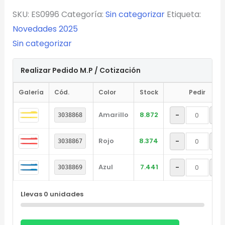
Generar Vista Previa con IA
SKU:
ES0996
Categoría:
Sin categorizar
Etiqueta:
Novedades 2025
Sin categorizar
Realizar Pedido M.P / Cotización
Galería
Cód.
Color
Stock
Pedir
Amarillo
8.872
-
+
3038868
Rojo
8.374
-
+
3038867
Azul
7.441
-
+
3038869
Llevas
0
unidades