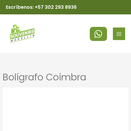
Ir
Escríbenos: +57 302 293 8936
al
MAI
contenido
MEN
Bolígrafo Coímbra