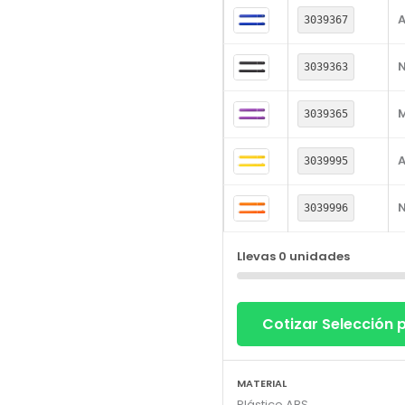
A
3039367
3039363
3039365
A
3039995
3039996
Llevas
0
unidades
Cotizar Selección
MATERIAL
Plástico ABS