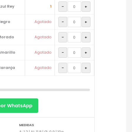
zul Rey
1
-
+
Negro
Agotado
-
+
Morado
Agotado
-
+
marillo
Agotado
-
+
Naranja
Agotado
-
+
 por WhatsApp
MEDIDAS
A: 1.2 | Al: 11.8 | Ø: 0.9 | 10g