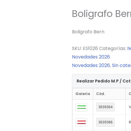
Boligrafo Be
Boligrafo Bern
SKU:
ES1026
Categorías:
N
Novedades 2026
Novedades 2026
,
Sin cate
Realizar Pedido M.P / Co
Galería
Cód.
C
V
3039364
R
3039366