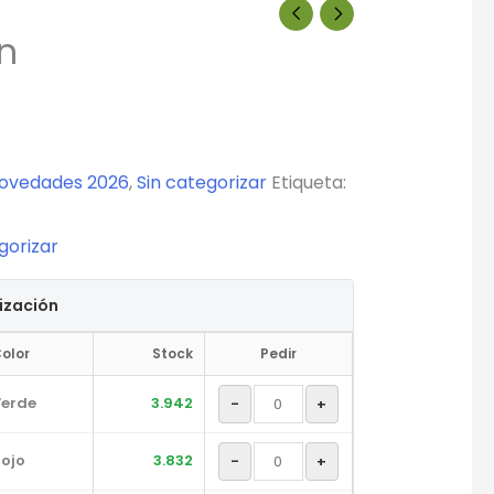
rn
ovedades 2026
,
Sin categorizar
Etiqueta:
gorizar
tización
olor
Stock
Pedir
erde
3.942
-
+
ojo
3.832
-
+