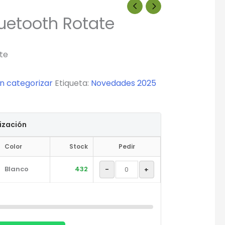
uetooth Rotate
te
in categorizar
Etiqueta:
Novedades 2025
tización
Color
Stock
Pedir
Blanco
432
-
+